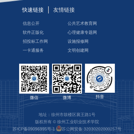
快速链接
友情链接
信息公开
公共艺术教育网
软件正版化
心理健康专题网
招投标工作网
设施报修网
一卡通服务
文明创建网
抖音
微信
微博
地址：徐州市鼓楼区襄王路1号
版权所有 © 徐州工业职业技术学院
苏ICP备09096995号-1
苏公网安备 32030202000257号