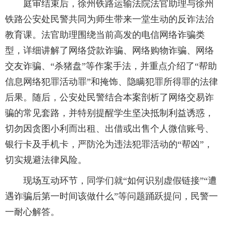
庭审结束后，徐州铁路运输法院法官助理与徐州
铁路公安处民警共同为师生带来一堂生动的反诈法治
教育课。法官助理围绕当前高发的电信网络诈骗类
型，详细讲解了网络贷款诈骗、网络购物诈骗、网络
交友诈骗、“杀猪盘”等作案手法，并重点介绍了“帮助
信息网络犯罪活动罪”和掩饰、隐瞒犯罪所得罪的法律
后果。随后，公安处民警结合本案剖析了网络交易诈
骗的常见套路，并特别提醒学生坚决抵制利益诱惑，
切勿因贪图小利而出租、出借或出售个人微信账号、
银行卡及手机卡，严防沦为违法犯罪活动的“帮凶”，
切实规避法律风险。
现场互动环节，同学们就“如何识别虚假链接”“遭
遇诈骗后第一时间该做什么”等问题踊跃提问，民警一
一耐心解答。