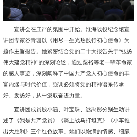
宣讲会在庄严的氛围中开始。淮海战役纪念馆宣
讲团专家谷青珊以《用尽一生光热践行初心使命》为
题作主旨报告。她紧密结合党的二十大报告关于“弘扬
伟大建党精神”的深刻论述，通过粟裕等老一辈革命家
的感人事迹，深刻阐释了中国共产党人初心使命的丰
富内涵与时代价值，强调必须将党的精神谱系传承
好、发扬好，从中汲取奋进力量。
宣讲团成员殷小涵、叶宝珠、逯禹彤分别生动讲
述了《我是共产党员》《骑上战马打坦克》《小车推
出大胜利》三个红色故事。她们以饱满的情感、细腻